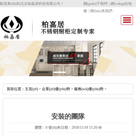
歡迎來(lái)到北京柏嘉居科技有限公司！
關(guān)于我們
|
網(wǎng)站地
圖
|
聯(lián)系我們
公司首頁(yè)
關(guān)于我們
新聞資訊
當前位置：
主頁(yè)
>
企業(yè)優(yōu)勢
>
服務(wù)優(yōu)勢
>
產(chǎn)品中心
顏色材質(zhì)
安裝的團隊
企業(yè)優(yōu)勢
瀏覽：0 發(fā)布日期：2018/11/19 15:20:48